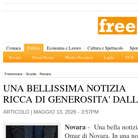
Cronaca
Politica
Economia e Lavoro
Cultura e Spettacolo
Spor
Novara
Ovest-Ticino
Medio-Novarese
Laghi
VCO
Freenovara
»
Scuola
»
Novara
UNA BELLISSIMA NOTIZIA
RICCA DI GENEROSITA' DALL
ARTICOLO |
MAGGIO 13, 2026 - 3:57PM
Novara
- Una bella notizia
Omar di Novara. In una not