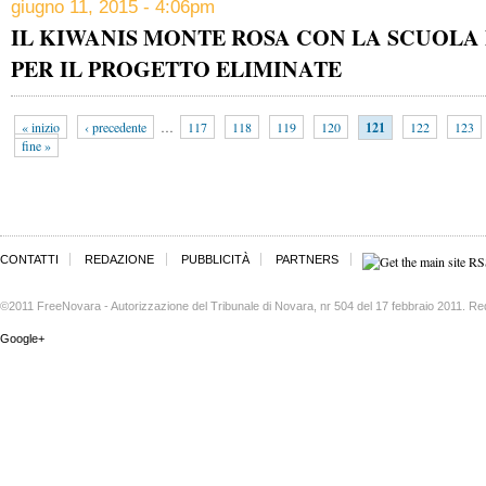
giugno 11, 2015 - 4:06pm
IL KIWANIS MONTE ROSA CON LA SCUOLA
PER IL PROGETTO ELIMINATE
« inizio
‹ precedente
…
117
118
119
120
121
122
123
fine »
CONTATTI
REDAZIONE
PUBBLICITÀ
PARTNERS
©2011 FreeNovara - Autorizzazione del Tribunale di Novara, nr 504 del 17 febbraio 2011. Re
Google+