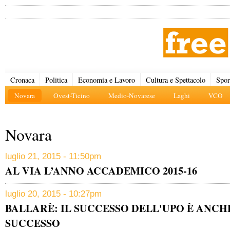
Cronaca
Politica
Economia e Lavoro
Cultura e Spettacolo
Spor
Novara
Ovest-Ticino
Medio-Novarese
Laghi
VCO
Novara
luglio 21, 2015 - 11:50pm
AL VIA L’ANNO ACCADEMICO 2015-16
luglio 20, 2015 - 10:27pm
BALLARÈ: IL SUCCESSO DELL'UPO È ANCH
SUCCESSO