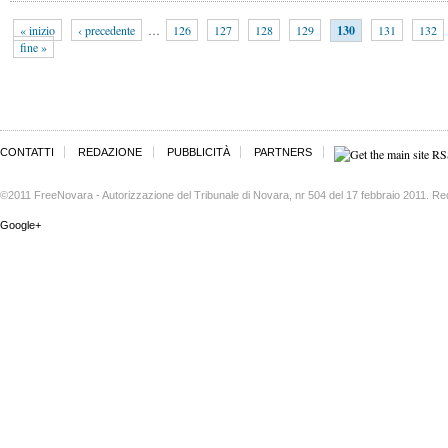
« inizio
‹ precedente
…
126
127
128
129
130
131
132
fine »
CONTATTI
REDAZIONE
PUBBLICITÀ
PARTNERS
©2011 FreeNovara - Autorizzazione del Tribunale di Novara, nr 504 del 17 febbraio 2011. Re
Google+