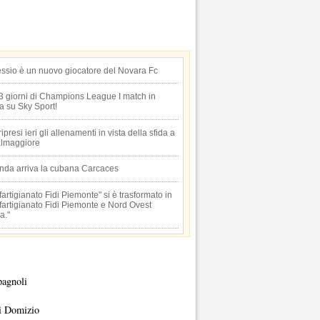
essio è un nuovo giocatore del Novara Fc
 3 giorni di Champions League I match in
ta su Sky Sport!
 ripresi ieri gli allenamenti in vista della sfida a
lmaggiore
anda arriva la cubana Carcaces
artigianato Fidi Piemonte" si è trasformato in
artigianato Fidi Piemonte e Nord Ovest
a."
pagnoli
i Domizio