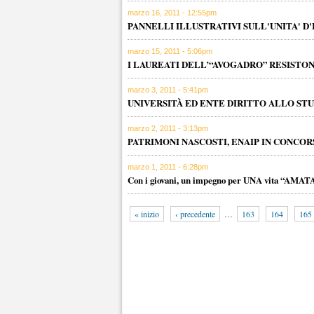
marzo 16, 2011 - 12:55pm
PANNELLI ILLUSTRATIVI SULL'UNITA' D'
marzo 15, 2011 - 5:06pm
I LAUREATI DELL’“AVOGADRO” RESISTON
marzo 3, 2011 - 5:41pm
UNIVERSITÀ ED ENTE DIRITTO ALLO ST
marzo 2, 2011 - 3:13pm
PATRIMONI NASCOSTI, ENAIP IN CONCOR
marzo 1, 2011 - 6:28pm
Con i giovani, un impegno per UNA vita “AMAT
« inizio
‹ precedente
…
163
164
165