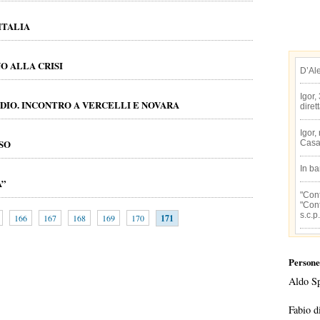
ITALIA
O ALLA CRISI
D’Al
Igor,
UDIO. INCONTRO A VERCELLI E NOVARA
diret
Igor,
SO
Casa
In b
A”
"Conf
"Conf
s.c.p.
166
167
168
169
170
171
Persone
Aldo S
Fabio d