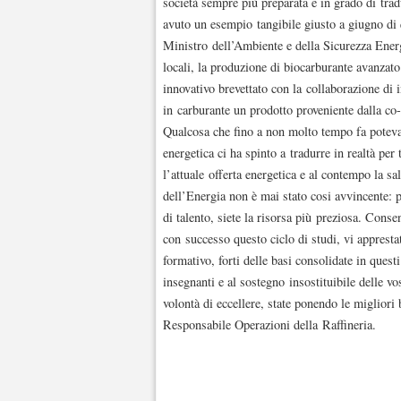
società sempre più preparata e in grado di trad
avuto un esempio tangibile giusto a giugno di 
Ministro dell’Ambiente e della Sicurezza Energet
locali, la produzione di biocarburante avanza
innovativo brevettato con la collaborazione d
in carburante un prodotto proveniente dalla co
Qualcosa che fino a non molto tempo fa poteva 
energetica ci ha spinto a tradurre in realtà per
l’attuale offerta energetica e al contempo la sa
dell’Energia non è mai stato cosi avvincente: pe
di talento, siete la risorsa più preziosa. Cons
con successo questo ciclo di studi, vi apprest
formativo, forti delle basi consolidate in quest
insegnanti e al sostegno insostituibile delle v
volontà di eccellere, state ponendo le migliori 
Responsabile Operazioni della Raffineria.