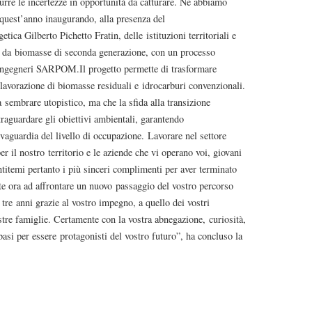
urre le incertezze in opportunità da catturare. Ne abbiamo
quest’anno inaugurando, alla presenza del
ica Gilberto Pichetto Fratin, delle istituzioni territoriali e
to da biomasse di seconda generazione, con un processo
i ingegneri SARPOM.Il progetto permette di trasformare
-lavorazione di biomasse residuali e idrocarburi convenzionali.
sembrare utopistico, ma che la sfida alla transizione
 traguardare gli obiettivi ambientali, garantendo
lvaguardia del livello di occupazione. Lavorare nel settore
r il nostro territorio e le aziende che vi operano voi, giovani
entitemi pertanto i più sinceri complimenti per aver terminato
ate ora ad affrontare un nuovo passaggio del vostro percorso
i tre anni grazie al vostro impegno, a quello dei vostri
ostre famiglie. Certamente con la vostra abnegazione, curiosità,
basi per essere protagonisti del vostro futuro”, ha concluso la