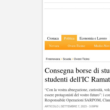
Cronaca
Politica
Economia e Lavoro
Novara
Ovest-Ticino
Medio-Nova
Freenovara
»
Scuola
»
Ovest-Ticino
Consegna borse di s
studenti dell'IC Ramat
“Con la vostra abnegazione, curiosità, volo
essere protagonisti del vostro futuro”: i co
Responsabile Operazioni SARPOM, Claud
ARTICOLO |
SETTEMBRE 7, 2023 - 3:09PM