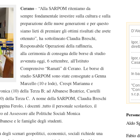
Cerano
- “Alla SARPOM riteniamo da
sempre fondamentale investire sulla cultura e sulla
preparazione delle nuove generazioni e per questo
siamo lieti di premiare gli ottimi risultati che avete
D’Al
ottenuto”, ha sottolineato Claudia Breschi,
Igor,
Responsabile Operazioni della raffineria,
diret
alla cerimonia di consegna delle borse di studio
Igor,
avvenuta oggi, 6 settembre, all'Istituto
Casa
Comprensivo “Ramati” di Cerano. Le borse di
In b
studio SARPOM sono state consegnate a Genna
Marcello (10 e lode), Crespi Marianna e
"Conf
"Conf
onica (10) della Terza B; ad Albanese Beatrice, Castelli
s.c.p.
 (10) della Terza C. A nome della SARPOM, Claudia Breschi
pina Ferolo, i docenti ,tutto il personale scolastico, il
o ed Assessore alle Politiche Sociali Monica
Persone
banese e le famiglie degli studenti.
Aldo S
degli scenari geopolitici, economici, sociali richiede una
Fabio d