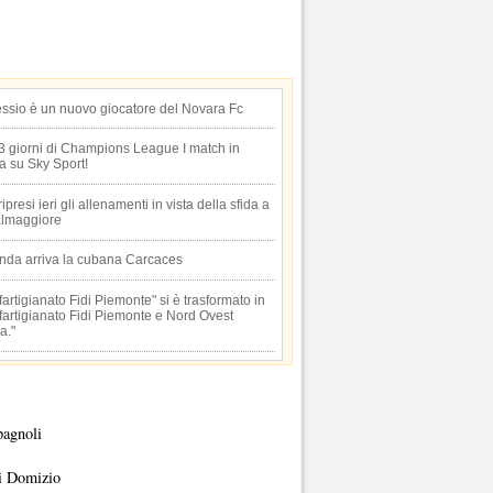
essio è un nuovo giocatore del Novara Fc
 3 giorni di Champions League I match in
ta su Sky Sport!
 ripresi ieri gli allenamenti in vista della sfida a
lmaggiore
anda arriva la cubana Carcaces
artigianato Fidi Piemonte" si è trasformato in
artigianato Fidi Piemonte e Nord Ovest
a."
pagnoli
i Domizio