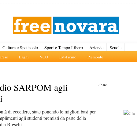
Cultura e Spettacolo
Sport e Tempo Libero
Aziende
Scuola
rese
Laghi
VCO
Est-Ticino
Piemonte
tudio SARPOM agli
Share
|
i
ntà di eccellere, state ponendo le migliori basi per
mplimenti agli studenti premiati da parte della
ia Breschi