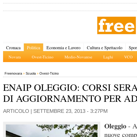
Cronaca
Politica
Economia e Lavoro
Cultura e Spettacolo
Spor
Novara
Ovest-Ticino
Medio-Novarese
Laghi
VCO
Freenovara
»
Scuola
»
Ovest-Ticino
ENAIP OLEGGIO: CORSI SERA
DI AGGIORNAMENTO PER AD
ARTICOLO |
SETTEMBRE 23, 2013 - 3:27PM
Oleggio
- A
nuove comp