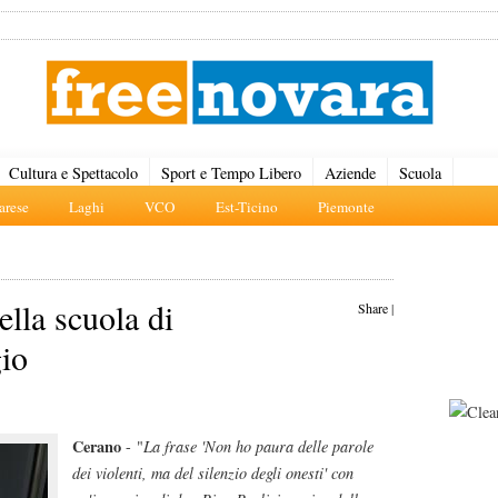
Cultura e Spettacolo
Sport e Tempo Libero
Aziende
Scuola
rese
Laghi
VCO
Est-Ticino
Piemonte
ella scuola di
Share
|
io
Cerano
- "
La frase 'Non ho paura delle parole
dei violenti, ma del silenzio degli onesti' con