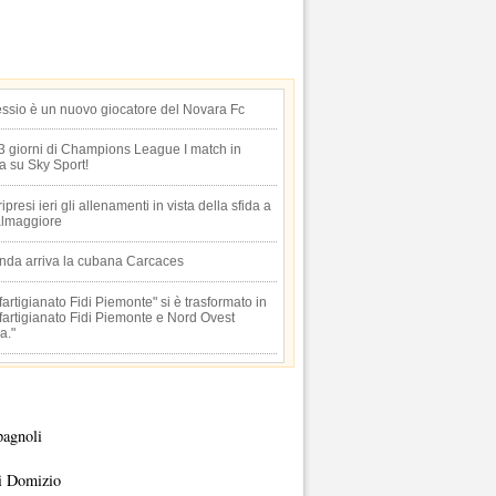
essio è un nuovo giocatore del Novara Fc
 3 giorni di Champions League I match in
ta su Sky Sport!
 ripresi ieri gli allenamenti in vista della sfida a
lmaggiore
anda arriva la cubana Carcaces
artigianato Fidi Piemonte" si è trasformato in
artigianato Fidi Piemonte e Nord Ovest
a."
pagnoli
i Domizio