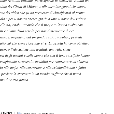
ttimo risultato ottenuto, partecipando al concorso -Adotta un
dino dei Giusti di Milano, e alle loro insegnanti che hanno
one del video che gli ha permesso di classificarsi al primo
ola e per il nostro paese: grazie a loro il nome dell'istituto
ello nazionale. Ricordo che il prezioso lavoro svolto con
ti e alunni della scuola per non dimenticare il 29°
elio. L'iniziativa, dal profondo ruolo simbolico, prevede
tutto ciò che viene ricordato vive. La scuola ha come obiettivo
averso l'educazione alla legalità: una riflessione
nza degli uomini e delle donne che con il loro sacrificio hanno
 immaginando strumenti e modalità per contrastare un sistema
a alle mafie, alla corruzione e alla criminalità non è finita,
perdere la speranza in un mondo migliore che si potrà
ono il nostro futuro
".
ARTNERS