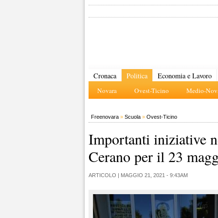
Cronaca
Politica
Economia e Lavoro
Novara
Ovest-Ticino
Medio-Nova
Freenovara
»
Scuola
»
Ovest-Ticino
Importanti iniziative n
Cerano per il 23 magg
ARTICOLO |
MAGGIO 21, 2021 - 9:43AM