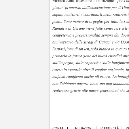
Monica Aina, assessore all'istruzione -
per l'o
giusto- promosso dall'associazione per il Giar
saputo motivarli e coordinarli nella realizzazi
posto. Sono motivo di orgoglio per tutta la scu
Ramati e di Cerano viene fatto conoscere a liv
competenza e professionalità sempre dai docen
anniversario delle stragi di Capaci e via D'Am
l'esposizione di un lenzuolo bianco in quanto 
primario la formazione dei nuovi cittadini attr
sull'impegno, sulla capacità e sulla lungimira
esteso lo sguardo oltre il confine nazionale,
mafioso ramificato anche all'estero. La battagli
non l'abbiamo ancora vinta, ma non dobbiamo 
realizzare grazie alle nuove generazioni che s
CONTATTI
REDAZIONE
PUBBLICITÀ
P