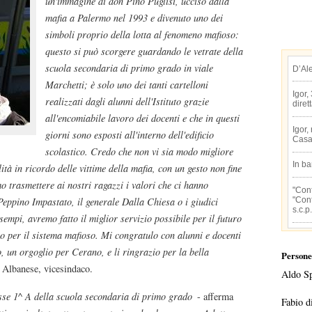
un'immagine di don Pino Puglisi, ucciso dalla
mafia a Palermo nel 1993 e divenuto uno dei
simboli proprio della lotta al fenomeno mafioso:
questo si può scorgere guardando le vetrate della
scuola secondaria di primo grado in viale
D’Al
Marchetti; è solo uno dei tanti cartelloni
Igor,
realizzati dagli alunni dell'Istituto grazie
diret
all'encomiabile lavoro dei docenti e che in questi
Igor,
giorni sono esposti all'interno dell'edificio
Casa
scolastico. Credo che non vi sia modo migliore
In b
tà in ricordo delle vittime della mafia, con un gesto non fine
o trasmettere ai nostri ragazzi i valori che ci hanno
"Conf
"Conf
Peppino Impastato, il generale Dalla Chiesa o i giudici
s.c.p.
sempi, avremo fatto il miglior servizio possibile per il futuro
io per il sistema mafioso. Mi congratulo con alunni e docenti
 un orgoglio per Cerano, e li ringrazio per la bella
Persone
 Albanese, vicesindaco.
Aldo S
asse 1^ A della scuola secondaria di primo grado
- afferma
Fabio d