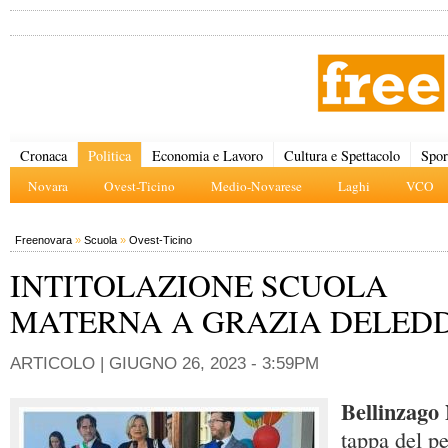
Cronaca
Politica
Economia e Lavoro
Cultura e Spettacolo
Spor
Novara
Ovest-Ticino
Medio-Novarese
Laghi
VCO
Freenovara
»
Scuola
»
Ovest-Ticino
INTITOLAZIONE SCUOLA
MATERNA A GRAZIA DELED
ARTICOLO |
GIUGNO 26, 2023 - 3:59PM
Bellinzago
tappa del pe