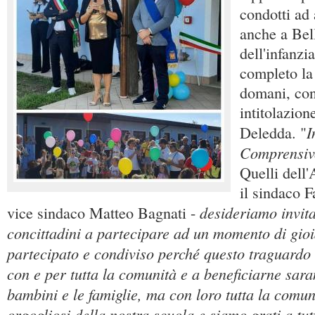
condotti ad
anche a Bel
dell'infanzia
completo la
domani, con 
intitolazion
I
Deledda. "
Comprensivo
Quelli dell'
il sindaco F
desideriamo invitar
vice sindaco Matteo Bagnati -
concittadini a partecipare ad un momento di gioi
partecipato e condiviso perché questo traguardo 
con e per tutta la comunità e a beneficiarne sar
bambini e le famiglie, ma con loro tutta la comun
orgogliosi della nostra scuola e siamo grati a tut