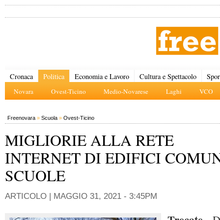
Cronaca
Politica
Economia e Lavoro
Cultura e Spettacolo
Spor
Novara
Ovest-Ticino
Medio-Novarese
Laghi
VCO
Freenovara
»
Scuola
»
Ovest-Ticino
MIGLIORIE ALLA RETE
INTERNET DI EDIFICI COMUN
SCUOLE
ARTICOLO |
MAGGIO 31, 2021 - 3:45PM
Trecate
- D