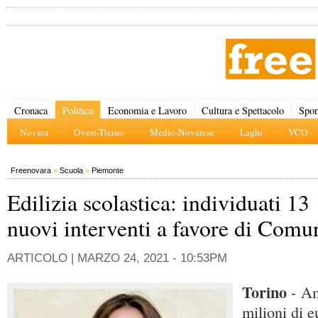
Cronaca
Politica
Economia e Lavoro
Cultura e Spettacolo
Spor
Novara
Ovest-Ticino
Medio-Novarese
Laghi
VCO
Freenovara
»
Scuola
»
Piemonte
Edilizia scolastica: individuati 13
nuovi interventi a favore di Comu
ARTICOLO |
MARZO 24, 2021 - 10:53PM
Torino
- Am
milioni di e