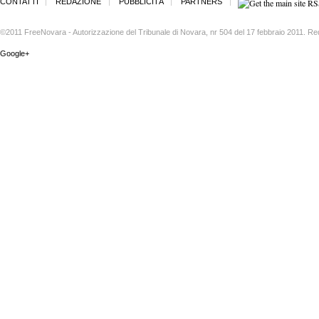
CONTATTI
REDAZIONE
PUBBLICITÀ
PARTNERS
©2011 FreeNovara - Autorizzazione del Tribunale di Novara, nr 504 del 17 febbraio 2011. Re
Google+