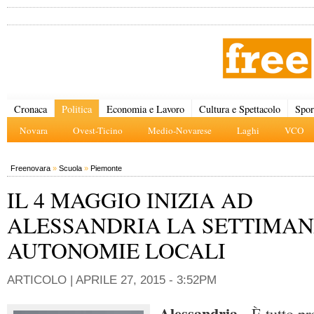
Cronaca
Politica
Economia e Lavoro
Cultura e Spettacolo
Spor
Novara
Ovest-Ticino
Medio-Novarese
Laghi
VCO
Freenovara
»
Scuola
»
Piemonte
IL 4 MAGGIO INIZIA AD
ALESSANDRIA LA SETTIMAN
AUTONOMIE LOCALI
ARTICOLO |
APRILE 27, 2015 - 3:52PM
Alessandria
- È tutto pr