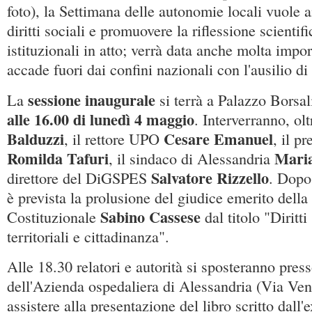
foto), la Settimana delle autonomie locali vuole ai
diritti sociali e promuovere la riflessione scientif
istituzionali in atto; verrà data anche molta impo
accade fuori dai confini nazionali con l'ausilio di 
sessione inaugurale
La
si terrà a Palazzo Borsa
alle 16.00 di lunedì 4 maggio
. Interverranno, ol
Balduzzi
Cesare Emanuel
, il rettore UPO
, il p
Romilda Tafuri
Maria
, il sindaco di Alessandria
Salvatore Rizzello
direttore del DiGSPES
. Dopo 
è prevista la prolusione del giudice emerito della
Sabino Cassese
Costituzionale
dal titolo "Diritt
territoriali e cittadinanza".
Alle 18.30 relatori e autorità si sposteranno pres
dell'Azienda ospedaliera di Alessandria (Via Ven
assistere alla presentazione del libro scritto dall