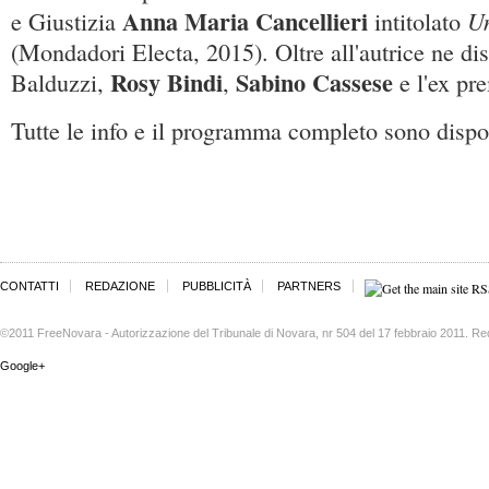
Anna Maria Cancellieri
Un
e Giustizia
intitolato
(Mondadori Electa, 2015). Oltre all'autrice ne d
Rosy Bindi
Sabino Cassese
Balduzzi,
,
e l'ex pr
Tutte le info e il programma completo sono dispo
CONTATTI
REDAZIONE
PUBBLICITÀ
PARTNERS
©2011 FreeNovara - Autorizzazione del Tribunale di Novara, nr 504 del 17 febbraio 2011. Re
Google+