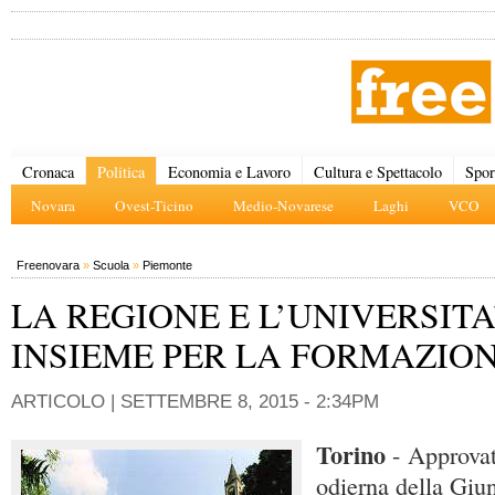
Cronaca
Politica
Economia e Lavoro
Cultura e Spettacolo
Spor
Novara
Ovest-Ticino
Medio-Novarese
Laghi
VCO
Freenovara
»
Scuola
»
Piemonte
LA REGIONE E L’UNIVERSITA
INSIEME PER LA FORMAZIO
ARTICOLO |
SETTEMBRE 8, 2015 - 2:34PM
Torino
- Approvat
odierna della Giu