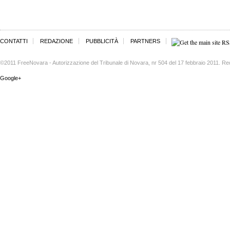
CONTATTI
REDAZIONE
PUBBLICITÀ
PARTNERS
©2011 FreeNovara - Autorizzazione del Tribunale di Novara, nr 504 del 17 febbraio 2011. Re
Google+