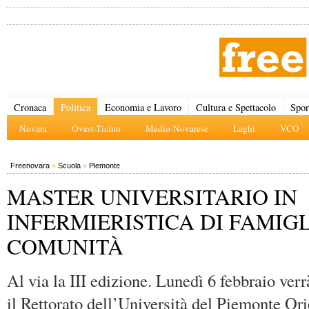
Cronaca
Politica
Economia e Lavoro
Cultura e Spettacolo
Spor
Novara
Ovest-Ticino
Medio-Novarese
Laghi
VCO
Freenovara
»
Scuola
»
Piemonte
MASTER UNIVERSITARIO IN
INFERMIERISTICA DI FAMIGL
COMUNITÀ
Al via la III edizione. Lunedì 6 febbraio ver
il Rettorato dell’Università del Piemonte Ori