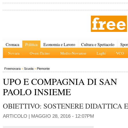
Cronaca
Politica
Economia e Lavoro
Cultura e Spettacolo
Spor
Novara
Ovest-Ticino
Medio-Novarese
Laghi
VCO
Freenovara
»
Scuola
»
Piemonte
UPO E COMPAGNIA DI SAN
PAOLO INSIEME
OBIETTIVO: SOSTENERE DIDATTICA 
ARTICOLO |
MAGGIO 28, 2016 - 12:07PM