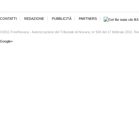
CONTATTI
REDAZIONE
PUBBLICITÀ
PARTNERS
©2011 FreeNovara - Autorizzazione del Tribunale di Novara, nr 504 del 17 febbraio 2011. Re
Google+