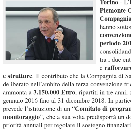
Torino
- L’
Piemonte O
Compagnia 
hanno sottos
convenzione
periodo 20
consolidand
tra i due en
rafforzar
e
e strutture
. Il contributo che la Compagnia di S
deliberato nell’ambito della terza convenzione t
3.150.000 Euro
ammonta a
, ripartiti in tre anni,
gennaio 2016 fino al 31 dicembre 2018. In partic
Comitato di progra
prevede l’istituzione di un “
monitoraggio
”, che a sua volta predisporrà un 
priorità annuali per regolare il sostegno finanzia