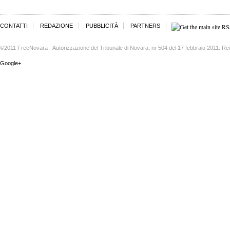
CONTATTI
REDAZIONE
PUBBLICITÀ
PARTNERS
©2011 FreeNovara - Autorizzazione del Tribunale di Novara, nr 504 del 17 febbraio 2011. Re
Google+