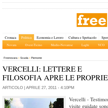
Cronaca
Politica
Economia e Lavoro
Cultura e Spettacolo
Spor
Novara
Ovest-Ticino
Medio-Novarese
Laghi
VCO
Freenovara
»
Scuola
»
Piemonte
VERCELLI: LETTERE E
FILOSOFIA APRE LE PROPRI
ARTICOLO |
APRILE 27, 2011 - 4:10PM
Vercelli - Testimo
visite guidate son