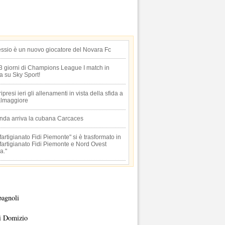
essio è un nuovo giocatore del Novara Fc
 3 giorni di Champions League I match in
ta su Sky Sport!
 ripresi ieri gli allenamenti in vista della sfida a
lmaggiore
anda arriva la cubana Carcaces
artigianato Fidi Piemonte" si è trasformato in
artigianato Fidi Piemonte e Nord Ovest
a."
pagnoli
i Domizio