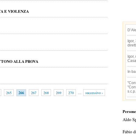
A E VIOLENZA
D’Al
Igor,
diret
Igor,
ETTONO ALLA PROVA
Casa
In b
"Conf
"Conf
s.c.p.
265
266
267
268
269
270
…
successivo ›
Persone
Aldo S
Fabio d