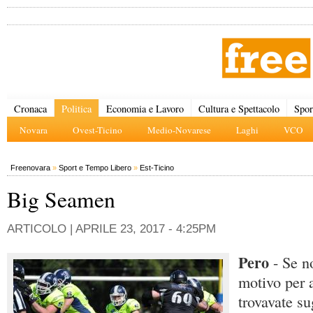
Cronaca
Politica
Economia e Lavoro
Cultura e Spettacolo
Spor
Novara
Ovest-Ticino
Medio-Novarese
Laghi
VCO
Freenovara
»
Sport e Tempo Libero
»
Est-Ticino
Big Seamen
ARTICOLO |
APRILE 23, 2017 - 4:25PM
Pero
- Se n
motivo per a
trovavate sug