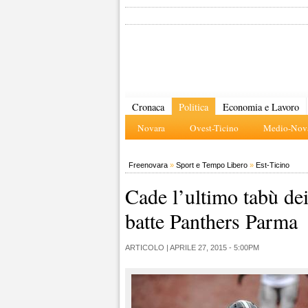
Cronaca
Politica
Economia e Lavoro
Novara
Ovest-Ticino
Medio-Nova
Freenovara
»
Sport e Tempo Libero
»
Est-Ticino
Cade l’ultimo tabù dei
batte Panthers Parma
ARTICOLO |
APRILE 27, 2015 - 5:00PM