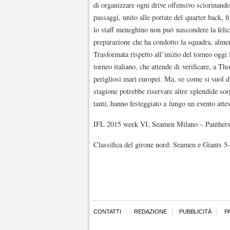
di organizzare ogni drive offensivo sciorinando 
passaggi, unito alle portate del quarter back, f
lo staff meneghino non può nascondere la felici
preparazione che ha condotto la squadra, almeno
Trasformata rispetto all’inizio del torneo oggi
torneo italiano, che attende di verificare, a Th
perigliosi mari europei. Ma, se come si suol di
stagione potrebbe riservare altre splendide sor
tanti, hanno festeggiato a lungo un evento att
IFL 2015 week VI, Seamen Milano – Panthers 
Classifica del girone nord: Seamen e Giants 5
CONTATTI
REDAZIONE
PUBBLICITÀ
P