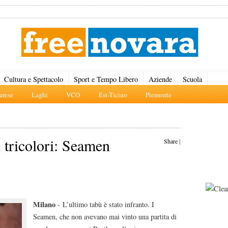
Cultura e Spettacolo
Sport e Tempo Libero
Aziende
Scuola
rese
Laghi
VCO
Est-Ticino
Piemonte
 tricolori: Seamen
Share
|
Milano
- L’ultimo tabù è stato infranto. I
Seamen, che non avevano mai vinto una partita di