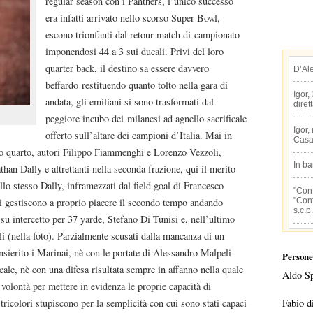
regular season con i Panthers, l’unico successo
era infatti arrivato nello scorso Super Bowl,
escono trionfanti dal retour match di campionato
imponendosi 44 a 3 sui ducali. Privi del loro
quarter back, il destino sa essere davvero
D’Al
beffardo restituendo quanto tolto nella gara di
Igor,
andata, gli emiliani si sono trasformati dal
diret
peggiore incubo dei milanesi ad agnello sacrificale
Igor,
offerto sull’altare dei campioni d’Italia. Mai in
Casa
o quarto, autori Filippo Fiammenghi e Lorenzo Vezzoli,
In b
han Dally e altrettanti nella seconda frazione, qui il merito
lo stesso Dally, inframezzati dal field goal di Francesco
"Conf
"Conf
lori gestiscono a proprio piacere il secondo tempo andando
s.c.p.
su intercetto per 37 yarde, Stefano Di Tunisi e, nell’ultimo
i (nella foto). Parzialmente scusati dalla mancanza di un
nsierito i Marinai, nè con le portate di Alessandro Malpeli
Persone
cale, nè con una difesa risultata sempre in affanno nella quale
Aldo S
volontà per mettere in evidenza le proprie capacità di
Fabio d
 tricolori stupiscono per la semplicità con cui sono stati capaci