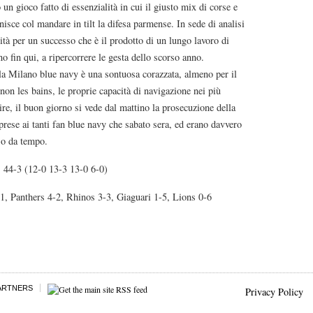
un gioco fatto di essenzialità in cui il giusto mix di corse e
inisce col mandare in tilt la difesa parmense. In sede di analisi
tà per un successo che è il prodotto di un lungo lavoro di
 fin qui, a ripercorrere le gesta dello scorso anno.
 la Milano blue navy è una sontuosa corazzata, almeno per il
onon les bains, le proprie capacità di navigazione nei più
re, il buon giorno si vede dal mattino la prosecuzione della
prese ai tanti fan blue navy che sabato sera, ed erano davvero
eso da tempo.
44-3 (12-0 13-3 13-0 6-0)
-1, Panthers 4-2, Rhinos 3-3, Giaguari 1-5, Lions 0-6
ARTNERS
Privacy Policy