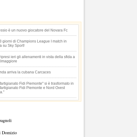
essio è un nuovo giocatore del Novara Fc
 3 giorni di Champions League I match in
ta su Sky Sport!
 ripresi ieri gli allenamenti in vista della sfida a
lmaggiore
anda arriva la cubana Carcaces
artigianato Fidi Piemonte" si è trasformato in
artigianato Fidi Piemonte e Nord Ovest
a."
pagnoli
i Domizio