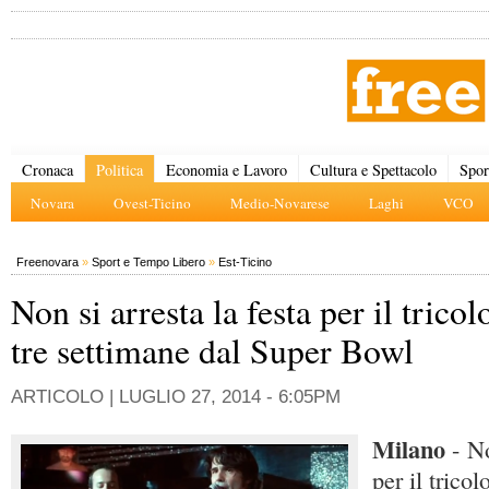
Cronaca
Politica
Economia e Lavoro
Cultura e Spettacolo
Spor
Novara
Ovest-Ticino
Medio-Novarese
Laghi
VCO
Freenovara
»
Sport e Tempo Libero
»
Est-Ticino
Non si arresta la festa per il tricol
tre settimane dal Super Bowl
ARTICOLO |
LUGLIO 27, 2014 - 6:05PM
Milano
- No
per il tricol