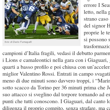
errore I Se
letto, nella
strano caso 
del signor H
proprie le t
si possono s
foto di Dario Fumagalli
trasformazi
campioni d’Italia fragili, vedasi il debutto parmen
i Lions e camaleontici nella gara con i Giaguari, 
quarti a basso profilo e poi chiusa con un’accele
miglior Valentino Rossi. Entrati in campo svagati
meno di due minuti sono davvero troppi, i “Mari
sotto scacco da Torino per 36 minuti prima che J
suo attacco si sveglino dal torpore tornando ad e
punti che tutti conoscono. I Giaguari, dal canto 
diligenza il proprio compito, senza strafare, ma ca