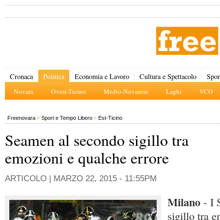
Cronaca
Politica
Economia e Lavoro
Cultura e Spettacolo
Spor
Novara
Ovest-Ticino
Medio-Novarese
Laghi
VCO
Freenovara
»
Sport e Tempo Libero
»
Est-Ticino
Seamen al secondo sigillo tra
emozioni e qualche errore
ARTICOLO |
MARZO 22, 2015 - 11:55PM
Milano
- I
sigillo tra 