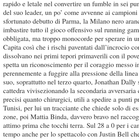
rapido e letale nel convertire un fumble in sei pu
del suo leader, un po’ come avvenne ai campioni d
sfortunato debutto di Parma, la Milano nero aranc
imbastire tutto il gioco offensivo sul running game
obbligata, ma troppo monocorde per sperare in un
Capita così che i rischi paventati dall’incrocio co
dissolvano nei primi tepori primaverili con il pove
spetta un riconoscimento per il coraggio messo i
perennemente a fuggire alla pressione della linea 
suo, soprattutto nel terzo quarto, Jonathan Dally 
cattedra vivisezionando la secondaria avversaria 
precisi quanto chirurgici, utili a spedire a punti 
Tunisi, per lui un tracciante che chiede solo di e
zone, poi Mattia Binda, davvero bravo nel raccogl
attimo prima che tocchi terra. Sul 28 a 0 per i cam
tempo anche per lo spettacolo con Justin Bell ch