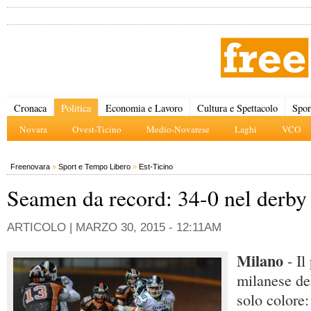
Cronaca
Politica
Economia e Lavoro
Cultura e Spettacolo
Spor
Novara
Ovest-Ticino
Medio-Novarese
Laghi
VCO
Freenovara
»
Sport e Tempo Libero
»
Est-Ticino
Seamen da record: 34-0 nel derby
ARTICOLO |
MARZO 30, 2015 - 12:11AM
Milano
- I
milanese de
solo colore: