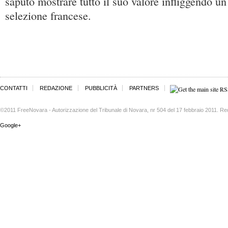
saputo mostrare tutto il suo valore infliggendo un
selezione francese.
CONTATTI
REDAZIONE
PUBBLICITÀ
PARTNERS
©2011 FreeNovara - Autorizzazione del Tribunale di Novara, nr 504 del 17 febbraio 2011. Re
Google+