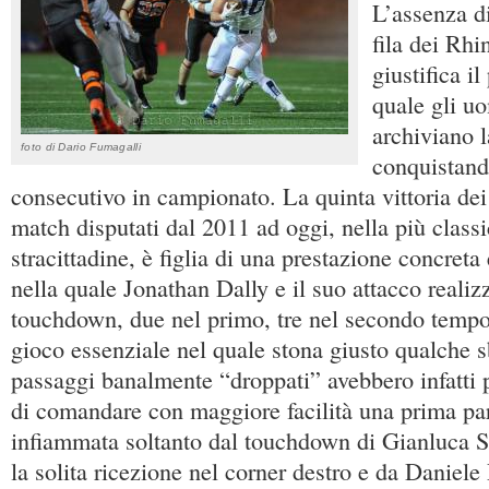
L’assenza di
fila dei Rhi
giustifica i
quale gli u
archiviano l
foto di Dario Fumagalli
conquistand
consecutivo in campionato. La quinta vittoria dei
match disputati dal 2011 ad oggi, nella più classi
stracittadine, è figlia di una prestazione concreta 
nella quale Jonathan Dally e il suo attacco reali
touchdown, due nel primo, tre nel secondo tempo
gioco essenziale nel quale stona giusto qualche s
passaggi banalmente “droppati” avebbero infatti
di comandare con maggiore facilità una prima par
infiammata soltanto dal touchdown di Gianluca Sa
la solita ricezione nel corner destro e da Daniele