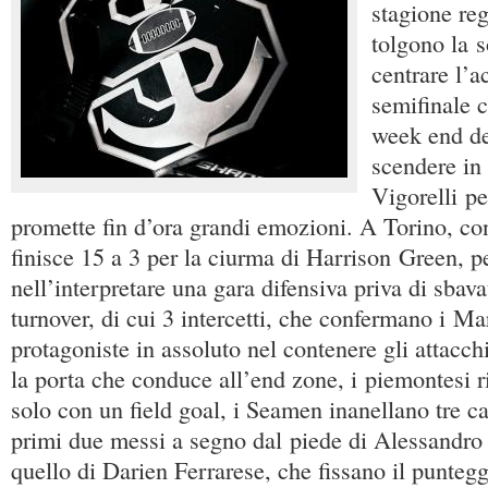
stagione re
tolgono la s
centrare l’a
semifinale c
week end de
scendere in
Vigorelli pe
promette fin d’ora grandi emozioni. A Torino, con
finisce 15 a 3 per la ciurma di Harrison Green, pe
nell’interpretare una gara difensiva priva di sbava
turnover, di cui 3 intercetti, che confermano i Ma
protagoniste in assoluto nel contenere gli attacch
la porta che conduce all’end zone, i piemontesi 
solo con un field goal, i Seamen inanellano tre cal
primi due messi a segno dal piede di Alessandro G
quello di Darien Ferrarese, che fissano il punteggi