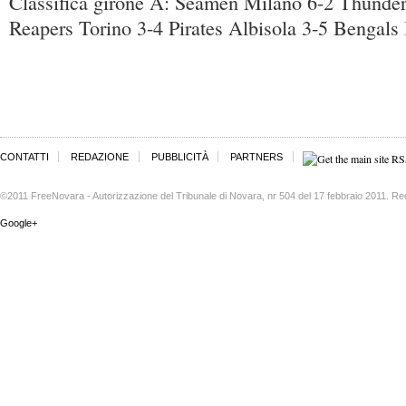
Classifica girone A: Seamen Milano 6-2 Thunder
Reapers Torino 3-4 Pirates Albisola 3-5 Bengals 
CONTATTI
REDAZIONE
PUBBLICITÀ
PARTNERS
©2011 FreeNovara - Autorizzazione del Tribunale di Novara, nr 504 del 17 febbraio 2011. Re
Google+