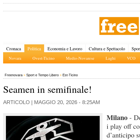
Cronaca
Politica
Economia e Lavoro
Cultura e Spettacolo
Spor
Novara
Ovest-Ticino
Medio-Novarese
Laghi
VCO
Freenovara
»
Sport e Tempo Libero
»
Est-Ticino
Seamen in semifinale!
ARTICOLO |
MAGGIO 20, 2026 - 8:25AM
Milano
- D
i play off c
d’anticipo s