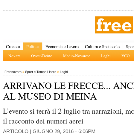
Cronaca
Politica
Economia e Lavoro
Cultura e Spettacolo
Spor
Novara
Ovest-Ticino
Medio-Novarese
Laghi
VCO
Freenovara
»
Sport e Tempo Libero
»
Laghi
ARRIVANO LE FRECCE... AN
AL MUSEO DI MEINA
L’evento si terrà il 2 luglio tra narrazioni, 
il racconto dei numeri aerei
ARTICOLO |
GIUGNO 29, 2016 - 6:06PM