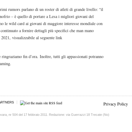
imi rumors parlano di un roster di atleti di grande livello: “il
frio – è quello di portare a Lesa i migliori giovani del
 le wild card ai giovani di maggiore interesse mondiale con
 continuato a fornire dettagli più specifici che man mano
 2021, visualizzabile al seguente link
e ringraziamo fin d’ora. Inoltre, tutti gli appassionati potranno
eaming.
ARTNERS
Privacy Policy
vara, nr 504 del 17 febbraio 2011. Redazione: via Guerrazzi 18 Trecate (No)