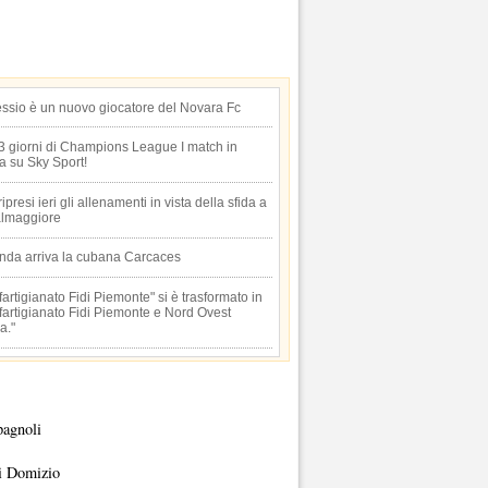
essio è un nuovo giocatore del Novara Fc
 3 giorni di Champions League I match in
ta su Sky Sport!
 ripresi ieri gli allenamenti in vista della sfida a
lmaggiore
anda arriva la cubana Carcaces
artigianato Fidi Piemonte" si è trasformato in
artigianato Fidi Piemonte e Nord Ovest
a."
pagnoli
i Domizio