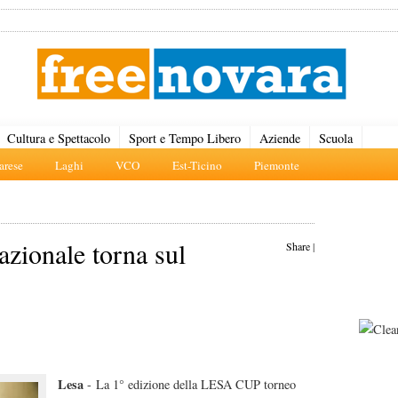
Cultura e Spettacolo
Sport e Tempo Libero
Aziende
Scuola
rese
Laghi
VCO
Est-Ticino
Piemonte
nazionale torna sul
Share
|
Lesa
- La 1° edizione della LESA CUP torneo