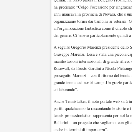
ha precisato: “Colgo l’occasione per ringraziar
anni mancava in provincia di Novara, che é una
organizziamo tornei dai bambini ai veterani. Gl
all’organizzazione fantastica come il circolo c
del genere. Ci tenevo particolarmente quindi a 
A seguire Gregorio Marenzi presidente dello S
Giuseppe Marenzi, Lesa è stata una piccola cap
manifestazioni internazionali di grande riliev
Rosewall, da Fausto Gardini a Nicola Pietrange
proseguito Marenzi – con il ritorno del tennis i
grande tennis sui nostri campi.Un grazie partic
collaborando”.
Anche Tennistalker, il noto portale web sarà i
partiti qualcheanno fa raccontando le storie e i
tennis professionistico rappresenta per noi la 
Ballarini – un progetto che vogliamo, con gli 
anche in termini di importanza”.