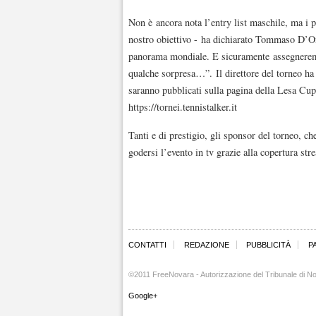
Non è ancora nota l’entry list maschile, ma i pr
nostro obiettivo - ha dichiarato Tommaso D’Ono
panorama mondiale. E sicuramente assegneremo
qualche sorpresa…”. Il direttore del torneo ha
saranno pubblicati sulla pagina della Lesa Cup
https://tornei.tennistalker.it
Tanti e di prestigio, gli sponsor del torneo, ch
godersi l’evento in tv grazie alla copertura str
CONTATTI
REDAZIONE
PUBBLICITÀ
P
©2011 FreeNovara - Autorizzazione del Tribunale di No
Google+