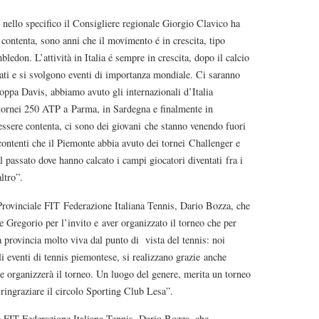
 nello specifico il Consigliere regionale Giorgio Clavico ha
contenta, sono anni che il movimento é in crescita, tipo
bledon. L’attività in Italia é sempre in crescita, dopo il calcio
ati e si svolgono eventi di importanza mondiale. Ci saranno
coppa Davis, abbiamo avuto gli internazionali d’Italia
 tornei 250 ATP a Parma, in Sardegna e finalmente in
ssere contenta, ci sono dei giovani che stanno venendo fuori
ontenti che il Piemonte abbia avuto dei tornei Challenger e
l passato dove hanno calcato i campi giocatori diventati fra i
ltro”.
Provinciale FIT Federazione Italiana Tennis, Dario Bozza, che
e Gregorio per l’invito e aver organizzato il torneo che per
 provincia molto viva dal punto di vista del tennis: noi
i eventi di tennis piemontese, si realizzano grazie anche
he organizzerà il torneo. Un luogo del genere, merita un torneo
 ringraziare il circolo Sporting Club Lesa”.
e FIT Federazione Italiana Tennis, Dario Bozza, che