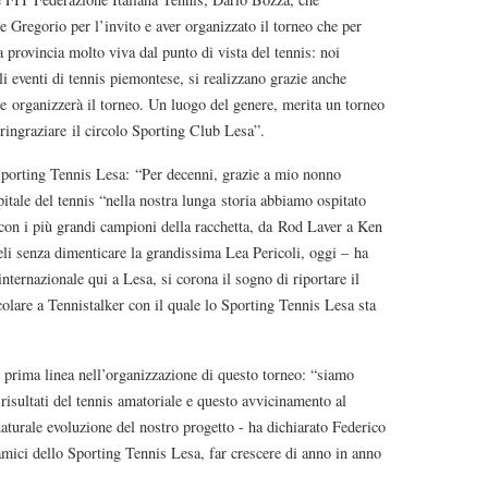
e Gregorio per l’invito e aver organizzato il torneo che per
 provincia molto viva dal punto di vista del tennis: noi
i eventi di tennis piemontese, si realizzano grazie anche
he organizzerà il torneo. Un luogo del genere, merita un torneo
ringraziare il circolo Sporting Club Lesa”.
porting Tennis Lesa: “Per decenni, grazie a mio nonno
itale del tennis “nella nostra lunga storia abbiamo ospitato
o con i più grandi campioni della racchetta, da Rod Laver a Ken
li senza dimenticare la grandissima Lea Pericoli, oggi – ha
nternazionale qui a Lesa, si corona il sogno di riportare il
olare a Tennistalker con il quale lo Sporting Tennis Lesa sta
n prima linea nell’organizzazione di questo torneo: “siamo
 risultati del tennis amatoriale e questo avvicinamento al
naturale evoluzione del nostro progetto - ha dichiarato Federico
amici dello Sporting Tennis Lesa, far crescere di anno in anno