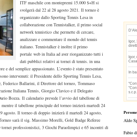
ITF maschile con montepremi 15.000 $+H si
svolgerà dal 22 al 28 agosto 2021. Il torneo è
organizzato dallo Sporting Tennis Lesa in
collaborazione con Tennistalker, il primo social
D’Al
network tennistico che permette di cercare,
analizzare e commentare il mondo del tennis
Igor,
diret
italiano. Tennistalker è inoltre il primo
portale web in Italia ad aver riorganizzato tutti i
Igor,
dati pubblici relativi ai tornei di tennis. in una
Casa
ore e del semplice appassionato. L’evento è stato presentato
In b
 sono intervenuti: il Presidente dello Sporting Tennis Lesa,
r, Federico Ballarini, il Direttore del torneo, Tommaso
"Conf
"Conf
azione Italiana Tennis, Giorgio Clavico e il Delegato
s.c.p.
ario Bozza. Il calendario prevede l’avvio del tabellone di
 mentre il tabellone principale del torneo inizierà martedì 24
Persone
9 agosto. Il torneo di doppio inizierà il martedì 24 agosto,
l Torneo sarà il sig. Massimo Morelli, Gold Badge Referee
Aldo S
ornei professionistici, 3 Giochi Paraolimpici e 65 incontri di
Fabio d