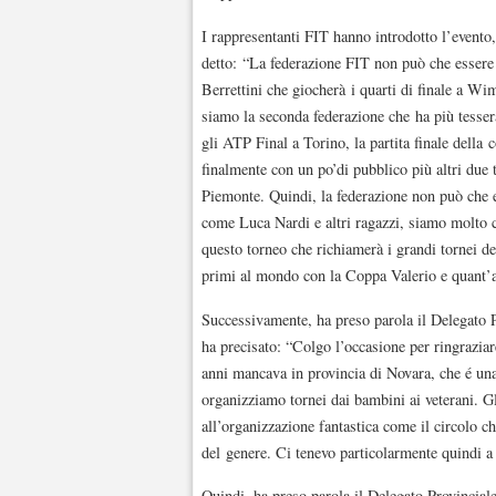
I rappresentanti FIT hanno introdotto l’evento,
detto: “La federazione FIT non può che essere 
Berrettini che giocherà i quarti di finale a Wim
siamo la seconda federazione che ha più tesser
gli ATP Final a Torino, la partita finale della 
finalmente con un po’di pubblico più altri due
Piemonte. Quindi, la federazione non può che e
come Luca Nardi e altri ragazzi, siamo molto c
questo torneo che richiamerà i grandi tornei de
primi al mondo con la Coppa Valerio e quant’a
Successivamente, ha preso parola il Delegato 
ha precisato: “Colgo l’occasione per ringraziar
anni mancava in provincia di Novara, che é una
organizziamo tornei dai bambini ai veterani. Gl
all’organizzazione fantastica come il circolo c
del genere. Ci tenevo particolarmente quindi a
Quindi, ha preso parola il Delegato Provincial