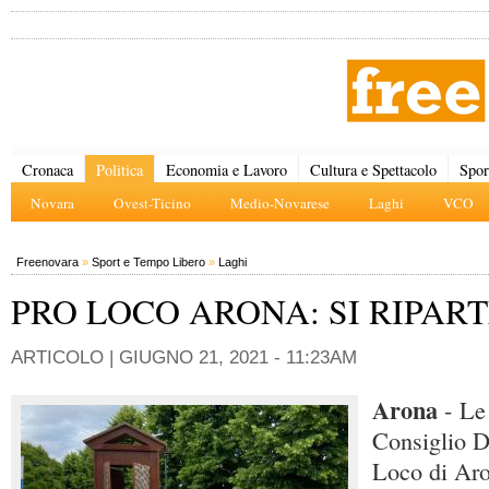
Cronaca
Politica
Economia e Lavoro
Cultura e Spettacolo
Spor
Novara
Ovest-Ticino
Medio-Novarese
Laghi
VCO
Freenovara
»
Sport e Tempo Libero
»
Laghi
PRO LOCO ARONA: SI RIPART
ARTICOLO |
GIUGNO 21, 2021 - 11:23AM
Arona
- Le 
Consiglio Di
Loco di Ar