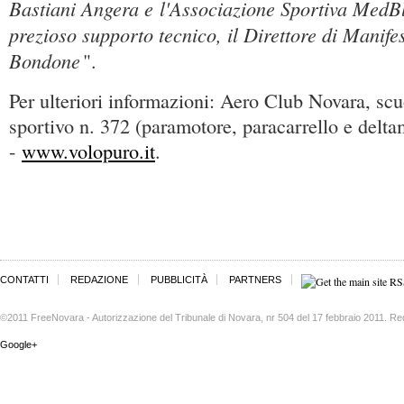
Bastiani Angera e l'Associazione Sportiva MedBl
prezioso supporto tecnico, il Direttore di Manife
Bondone
".
Per ulteriori informazioni: Aero Club Novara, scu
sportivo n. 372 (paramotore, paracarrello e delta
-
www.volopuro.it
.
CONTATTI
REDAZIONE
PUBBLICITÀ
PARTNERS
©2011 FreeNovara - Autorizzazione del Tribunale di Novara, nr 504 del 17 febbraio 2011. Re
Google+