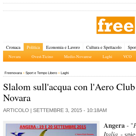
Cronaca
Politica
Economia e Lavoro
Cultura e Spettacolo
Spor
Novara
Ovest-Ticino
Medio-Novarese
Laghi
VCO
Freenovara
»
Sport e Tempo Libero
»
Laghi
Slalom sull'acqua con l'Aero Club
Novara
ARTICOLO |
SETTEMBRE 3, 2015 - 10:18AM
Angera
P
- "
Italia
- spie