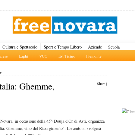
Cultura e Spettacolo
Sport e Tempo Libero
Aziende
Scuola
rese
Laghi
VCO
Est-Ticino
Piemonte
e
Italia: Ghemme,
Share
|
o
ovara, in occasione della 45^ Douja d'Or di Asti, organizza
talia: Ghemme, vino del Risorgimento". L'evento si svolgerà