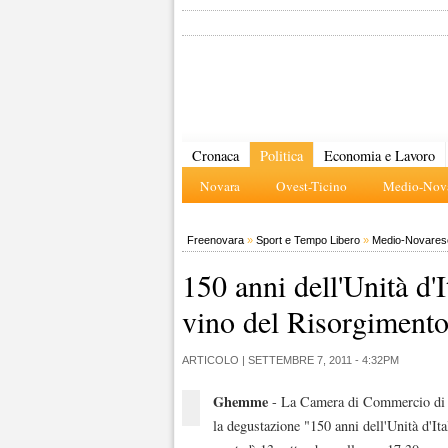
Cronaca
Politica
Economia e Lavoro
Novara
Ovest-Ticino
Medio-Nova
Freenovara
»
Sport e Tempo Libero
»
Medio-Novares
150 anni dell'Unità d'
vino del Risorgiment
ARTICOLO |
SETTEMBRE 7, 2011 - 4:32PM
Ghemme
- La Camera di Commercio di N
la degustazione "150 anni dell'Unità d'I