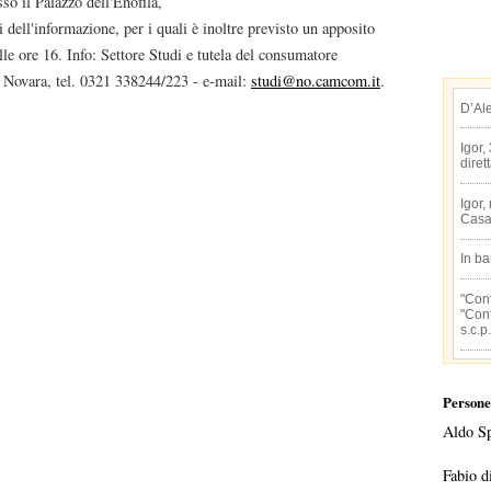
so il Palazzo dell'Enofila,
i dell'informazione, per i quali è inoltre previsto un apposito
lle ore 16. Info: Settore Studi e tutela del consumatore
Novara, tel. 0321 338244/223 - e-mail:
studi@no.camcom.it
.
D’Al
Igor,
diret
Igor,
Casa
In b
"Conf
"Conf
s.c.p.
Persone
Aldo S
Fabio d