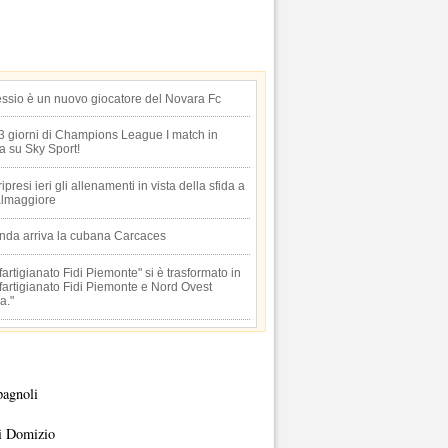
essio è un nuovo giocatore del Novara Fc
 3 giorni di Champions League I match in
ta su Sky Sport!
 ripresi ieri gli allenamenti in vista della sfida a
lmaggiore
anda arriva la cubana Carcaces
artigianato Fidi Piemonte" si è trasformato in
artigianato Fidi Piemonte e Nord Ovest
a."
pagnoli
i Domizio