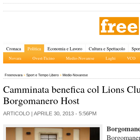
Cronaca
Politica
Economia e Lavoro
Cultura e Spettacolo
Spor
Novara
Ovest-Ticino
Medio-Novarese
Laghi
VCO
Freenovara
»
Sport e Tempo Libero
»
Medio-Novarese
Camminata benefica col Lions Cl
Borgomanero Host
ARTICOLO |
APRILE 30, 2013 - 5:56PM
Borgomane
Borgomaner