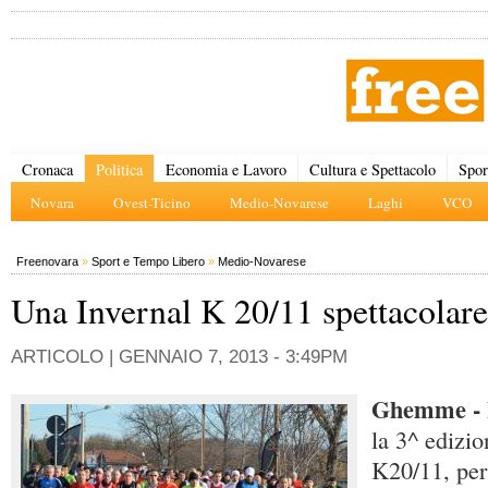
Cronaca
Politica
Economia e Lavoro
Cultura e Spettacolo
Spor
Novara
Ovest-Ticino
Medio-Novarese
Laghi
VCO
Freenovara
»
Sport e Tempo Libero
»
Medio-Novarese
Una Invernal K 20/11 spettacolare
ARTICOLO |
GENNAIO 7, 2013 - 3:49PM
Ghemme -
la 3^ edizio
K20/11, per