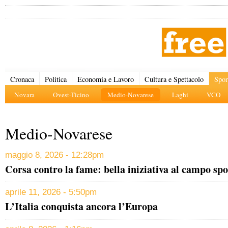
Cronaca
Politica
Economia e Lavoro
Cultura e Spettacolo
Spor
Novara
Ovest-Ticino
Medio-Novarese
Laghi
VCO
Medio-Novarese
maggio 8, 2026 - 12:28pm
Corsa contro la fame: bella iniziativa al campo spo
aprile 11, 2026 - 5:50pm
L’Italia conquista ancora l’Europa