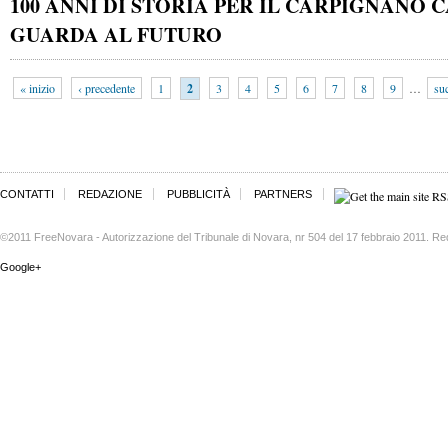
100 ANNI DI STORIA PER IL CARPIGNANO 
GUARDA AL FUTURO
« inizio
‹ precedente
1
2
3
4
5
6
7
8
9
…
su
CONTATTI
REDAZIONE
PUBBLICITÀ
PARTNERS
©2011 FreeNovara - Autorizzazione del Tribunale di Novara, nr 504 del 17 febbraio 2011. Re
Google+