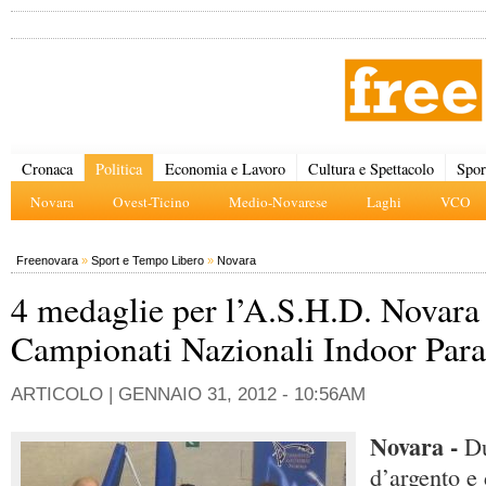
Cronaca
Politica
Economia e Lavoro
Cultura e Spettacolo
Spor
Novara
Ovest-Ticino
Medio-Novarese
Laghi
VCO
Freenovara
»
Sport e Tempo Libero
»
Novara
4 medaglie per l’A.S.H.D. Novara 
Campionati Nazionali Indoor Par
ARTICOLO |
GENNAIO 31, 2012 - 10:56AM
Novara -
D
d’argento e