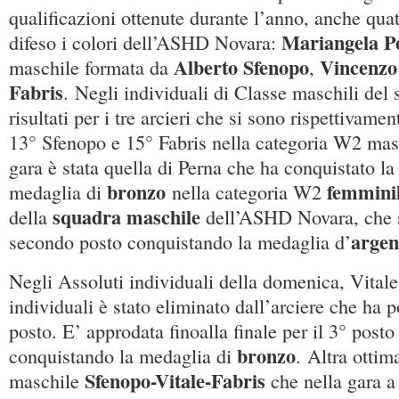
qualificazioni ottenute durante l’anno, anche quat
Mariangela P
difeso i colori dell’ASHD Novara:
Alberto Sfenopo
Vincenzo
maschile formata da
,
Fabris
. Negli individuali di Classe maschili del 
risultati per i tre arcieri che si sono rispettivamen
13° Sfenopo e 15° Fabris nella categoria W2 mas
gara è stata quella di Perna che ha conquistato la
bronzo
femmini
medaglia di
nella categoria W2
squadra maschile
della
dell’ASHD Novara, che si
argen
secondo posto conquistando la medaglia d’
Negli Assoluti individuali della domenica, Vitale a
individuali è stato eliminato dall’arciere che ha p
posto. E’ approdata finoalla finale per il 3° post
bronzo
conquistando la medaglia di
. Altra ottim
Sfenopo-Vitale-Fabris
maschile
che nella gara a