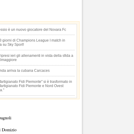
essio è un nuovo giocatore del Novara Fc
 3 giorni di Champions League I match in
ta su Sky Sport!
 ripresi ieri gli allenamenti in vista della sfida a
lmaggiore
anda arriva la cubana Carcaces
artigianato Fidi Piemonte" si è trasformato in
artigianato Fidi Piemonte e Nord Ovest
a."
pagnoli
i Domizio