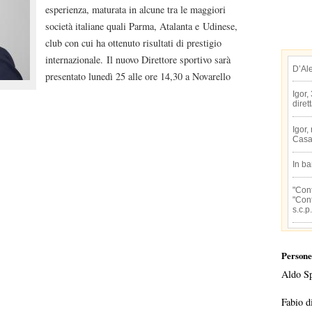
esperienza, maturata in alcune tra le maggiori
società italiane quali Parma, Atalanta e Udinese,
club con cui ha ottenuto risultati di prestigio
internazionale. Il nuovo Direttore sportivo sarà
D’Al
presentato lunedì 25 alle ore 14,30 a Novarello
Igor,
diret
Igor,
Casa
In b
"Conf
"Conf
s.c.p.
Persone
Aldo S
Fabio d