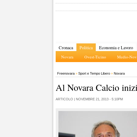
Cronaca
Politica
Economia e Lavoro
Novara
Ovest-Ticino
Medio-Nova
Freenovara
»
Sport e Tempo Libero
»
Novara
Al Novara Calcio inizi
ARTICOLO |
NOVEMBRE 21, 2013 - 5:10PM