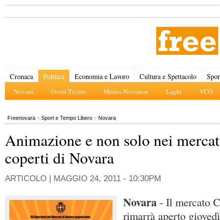
Cronaca
Politica
Economia e Lavoro
Cultura e Spettacolo
Spor
Novara
Ovest-Ticino
Medio-Novarese
Laghi
VCO
Freenovara
»
Sport e Tempo Libero
»
Novara
Animazione e non solo nei mercat
coperti di Novara
ARTICOLO |
MAGGIO 24, 2011 - 10:30PM
Novara
- Il mercato 
rimarrà aperto giovedì