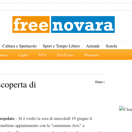
Cultura e Spettacolo
Sport e Tempo Libero
Aziende
Scuola
rese
Laghi
VCO
Est-Ticino
Piemonte
coperta di
Share
|
espolate
- Si è svolto la sera di mercoledì 19 giugno il
enultimo appuntamento con la "camminata Avis" a