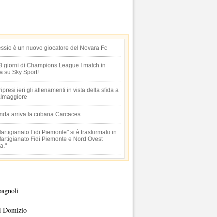
essio è un nuovo giocatore del Novara Fc
 3 giorni di Champions League I match in
ta su Sky Sport!
 ripresi ieri gli allenamenti in vista della sfida a
lmaggiore
anda arriva la cubana Carcaces
artigianato Fidi Piemonte" si è trasformato in
artigianato Fidi Piemonte e Nord Ovest
a."
pagnoli
i Domizio