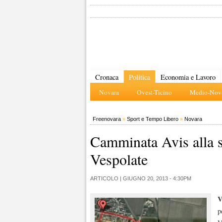
Cronaca
Politica
Economia e Lavoro
Novara
Ovest-Ticino
Medio-Nova
Freenovara
»
Sport e Tempo Libero
»
Novara
Camminata Avis alla s
Vespolate
ARTICOLO |
GIUGNO 20, 2013 - 4:30PM
V
p