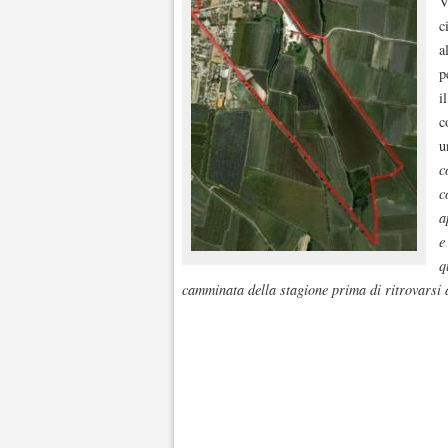
V
c
a
p
i
c
u
c
c
a
e
q
camminata della stagione prima di ritrovarsi 