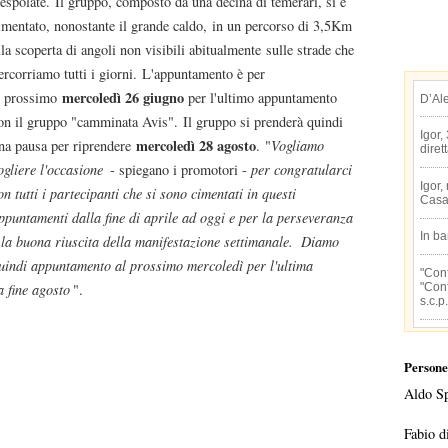
espolate. Il gruppo, composto da una decina di temerari, si è
imentato, nonostante il grande caldo, in un percorso di 3,5Km
lla scoperta di angoli non visibili abitualmente sulle strade che
ercorriamo tutti i giorni. L'appuntamento è per
mercoledì 26 giugno
l prossimo
per l'ultimo appuntamento
D’Al
on il gruppo "camminata Avis". Il gruppo si prenderà quindi
Igor,
mercoledì 28 agosto
na pausa per riprendere
. "
Vogliamo
diret
ogliere l'occasione
- spiegano i promotori -
per congratularci
Igor,
on tutti i partecipanti che si sono cimentati in questi
Casa
ppuntamenti dalla fine di aprile ad oggi e per la perseveranza
In b
 la buona riuscita della manifestazione settimanale.
Diamo
uindi appuntamento al prossimo mercoledì per l'ultima
"Conf
"Conf
a fine agosto
".
s.c.p.
Persone
Aldo S
Fabio d