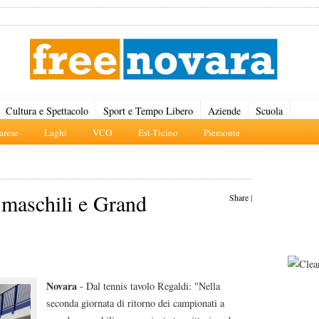
Cultura e Spettacolo
Sport e Tempo Libero
Aziende
Scuola
rese
Laghi
VCO
Est-Ticino
Piemonte
 maschili e Grand
Share
|
Novara
- Dal tennis tavolo Regaldi: "Nella
seconda giornata di ritorno dei campionati a