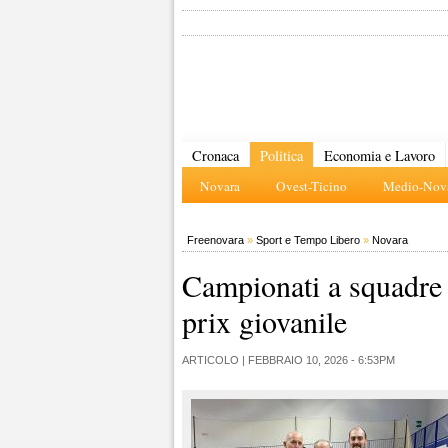
Cronaca
Politica
Economia e Lavoro
Novara
Ovest-Ticino
Medio-Nova
Freenovara
»
Sport e Tempo Libero
»
Novara
Campionati a squadre
prix giovanile
ARTICOLO |
FEBBRAIO 10, 2026 - 6:53PM