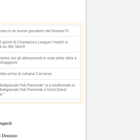
essio è un nuovo giocatore del Novara Fc
 3 giorni di Champions League I match in
ta su Sky Sport!
 ripresi ieri gli allenamenti in vista della sfida a
lmaggiore
anda arriva la cubana Carcaces
artigianato Fidi Piemonte" si è trasformato in
artigianato Fidi Piemonte e Nord Ovest
a."
pagnoli
i Domizio