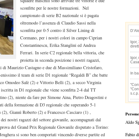
squadre maschili sono arrivate tre vittorie e due
sconfitte per le nostre formazioni. Nel
campionato di serie B2 nazionale si è pagata
oltremodo l’assenza di Claudio Sassi nella
sconfitta per 0-5 contro il Silver Lining di
D’Al
Cormano, per i nostri colori in campo Ciprian
Igor,
Constantinescu, Erika Stanglini ed Andrea
diret
Ferrari. In serie C2 regionale bella vittoria, che
Igor,
proietta in seconda posizione i nostri ragazzi,
Casa
nti di Maurizio Castagno e due di Massimiliano Cristofaro,
In b
Benissimo il team di serie D1 regionale “Regaldi B” che batte
ico Omodeo Salè (2) e Vittorio Belli (2), a secco Virginia
"Conf
"Conf
 iscritta in D1 regionale che viene sconfitta 2-4 dal TT
s.c.p.
tino (2), niente da fare per Simone Aina, Pietro Deagostini e
i della formazione di D3 regionale che superando 5-1
 (2), Giannì Roberto (2) e Francesco Casciaro (1) ,
Persone
dei nostri ragazzi del settore giovanile, accompagnati dal
Aldo S
a prova del Grand Prix Regionale Giovanile disputato a Torino:
Fabio d
ughera si sono ben comportati vincendo diverse partite ed