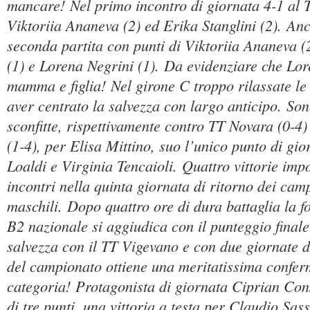
mancare! Nel primo incontro di giornata 4-1 al
Viktoriia Ananeva (2) ed Erika Stanglini (2). Anc
seconda partita con punti di Viktoriia Ananeva (2
(1) e Lorena Negrini (1). Da evidenziare che Lo
mamma e figlia! Nel girone C troppo rilassate le
aver centrato la salvezza con largo anticipo. Son
sconfitte, rispettivamente contro TT Novara (0-4
(1-4), per Elisa Mittino, suo l’unico punto di gio
Loaldi e Virginia Tencaioli. Quattro vittorie impo
incontri nella quinta giornata di ritorno dei cam
maschili. Dopo quattro ore di dura battaglia la f
B2 nazionale si aggiudica con il punteggio finale
salvezza con il TT Vigevano e con due giornate di
del campionato ottiene una meritatissima confer
categoria! Protagonista di giornata Ciprian Con
di tre punti, una vittoria a testa per Claudio Sas