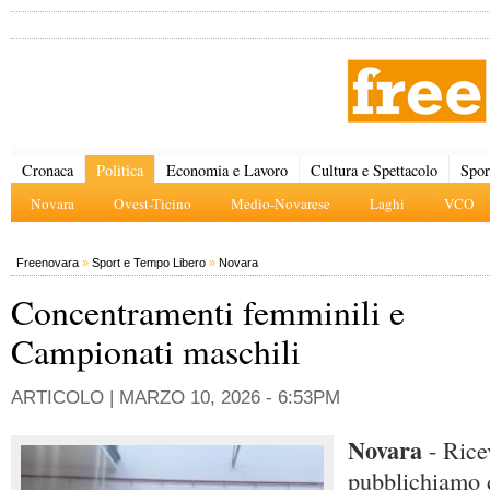
Cronaca
Politica
Economia e Lavoro
Cultura e Spettacolo
Spor
Novara
Ovest-Ticino
Medio-Novarese
Laghi
VCO
Freenovara
»
Sport e Tempo Libero
»
Novara
Concentramenti femminili e
Campionati maschili
ARTICOLO |
MARZO 10, 2026 - 6:53PM
Novara
- Rice
pubblichiamo 