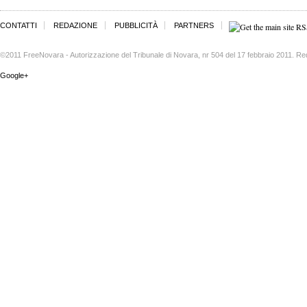
CONTATTI
REDAZIONE
PUBBLICITÀ
PARTNERS
©2011 FreeNovara - Autorizzazione del Tribunale di Novara, nr 504 del 17 febbraio 2011. Re
Google+