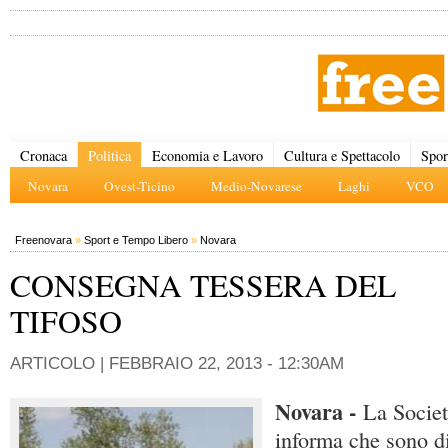
Cronaca
Politica
Economia e Lavoro
Cultura e Spettacolo
Spor
Novara
Ovest-Ticino
Medio-Novarese
Laghi
VCO
Freenovara
»
Sport e Tempo Libero
»
Novara
CONSEGNA TESSERA DEL
TIFOSO
ARTICOLO |
FEBBRAIO 22, 2013 - 12:30AM
Novara -
La Societ
informa che sono dis