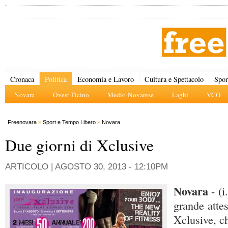
Cronaca
Politica
Economia e Lavoro
Cultura e Spettacolo
Spor
Novara
Ovest-Ticino
Medio-Novarese
Laghi
VCO
Freenovara
»
Sport e Tempo Libero
»
Novara
Due giorni di Xclusive
ARTICOLO |
AGOSTO 30, 2013 - 12:10PM
Novara
- (i
grande attes
Xclusive, ch