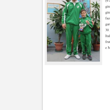
(6 
gin
gin
fac
gar
30 
Ita
fru
e M