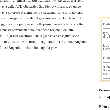
attrezzi) di ginnastica artistica maschile. Riccardo Barbiero,
nasta della ASD Ginnastica San Pietro Mosezzo, ed unico
nasta novarese presente nella sua categoria, è arrivato terzo
endo una gara stupenda. Il giovanissimo atleta, classe 2003,
eggiava con i più giovani nella prima fascia d’età, con oltre
D’Al
ginnasti provenienti dalle qualifiche regionali da tutta
Igor,
lia. La grandi esecuzioni che il ginnasta ha eseguito sono
diret
tto di un duro lavoro diretto dagli allenatori Camillo Bugnolo
Igor,
atteo Bugnolo, molto felici dopo la prova.
Casa
In b
"Conf
"Conf
s.c.p.
Persone
Aldo S
Fabio d