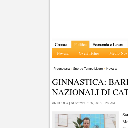
Cronaca
Politica
Economia e Lavoro
Novara
Ovest-Ticino
Medio-Nova
Freenovara
»
Sport e Tempo Libero
»
Novara
GINNASTICA: BAR
NAZIONALI DI CA
ARTICOLO |
NOVEMBRE 25, 2013 - 1:50AM
Sa
Mor