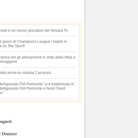
essio è un nuovo giocatore del Novara Fc
 3 giorni di Champions League I match in
ta su Sky Sport!
 ripresi ieri gli allenamenti in vista della sfida a
lmaggiore
anda arriva la cubana Carcaces
artigianato Fidi Piemonte" si è trasformato in
artigianato Fidi Piemonte e Nord Ovest
a."
pagnoli
i Domizio