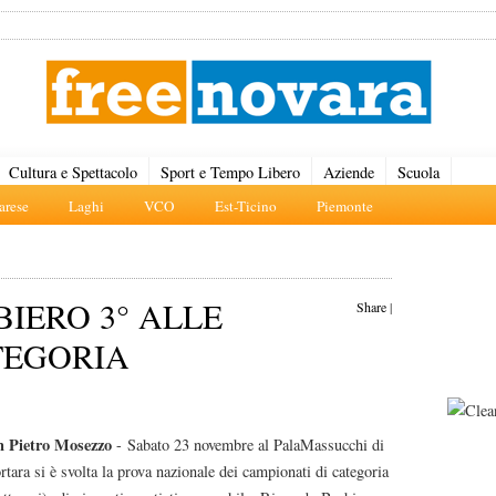
Cultura e Spettacolo
Sport e Tempo Libero
Aziende
Scuola
rese
Laghi
VCO
Est-Ticino
Piemonte
BIERO 3° ALLE
Share
|
TEGORIA
n Pietro Mosezzo
- Sabato 23 novembre al PalaMassucchi di
tara si è svolta la prova nazionale dei campionati di categoria