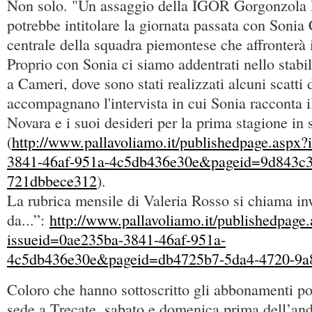
Non solo. "Un assaggio della IGOR Gorgonzola N
potrebbe intitolare la giornata passata con Sonia
centrale della squadra piemontese che affronterà
Proprio con Sonia ci siamo addentrati nello stab
a Cameri, dove sono stati realizzati alcuni scatti d
accompagnano l'intervista in cui Sonia racconta i
Novara e i suoi desideri per la prima stagione in 
(
http://www.pallavoliamo.it/publishedpage.aspx
3841-46af-951a-4c5db436e30e&pageid=9d843c3
721dbbece312
).
La rubrica mensile di Valeria Rosso si chiama in
da...”:
http://www.pallavoliamo.it/publishedpage
issueid=0ae235ba-3841-46af-951a-
4c5db436e30e&pageid=db4725b7-5da4-4720-9a8
Coloro che hanno sottoscritto gli abbonamenti potr
sede a Trecate, sabato e domenica prima dell’and