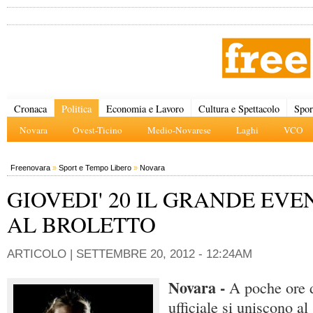
Cronaca
Politica
Economia e Lavoro
Cultura e Spettacolo
Spor
Novara
Ovest-Ticino
Medio-Novarese
Laghi
VCO
Freenovara
»
Sport e Tempo Libero
»
Novara
GIOVEDI' 20 IL GRANDE EVE
AL BROLETTO
ARTICOLO |
SETTEMBRE 20, 2012 - 12:24AM
Novara -
A poche ore d
ufficiale si uniscono a