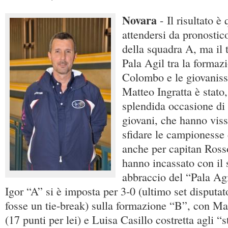
Novara
- Il risultato è
attendersi da pronostic
della squadra A, ma il t
Pala Agil tra la formaz
Colombo e le giovaniss
Matteo Ingratta è stato,
splendida occasione di f
giovani, che hanno vis
sfidare le campionesse 
anche per capitan Ros
hanno incassato con il s
abbraccio del “Pala Ag
Igor “A” si è imposta per 3-0 (ultimo set disputa
fosse un tie-break) sulla formazione “B”, con Ma
(17 punti per lei) e Luisa Casillo costretta agli “s