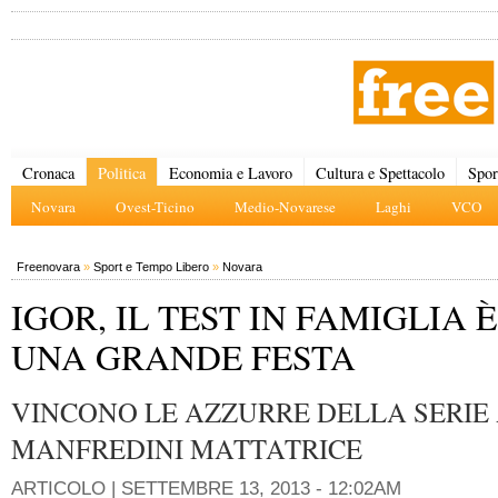
Cronaca
Politica
Economia e Lavoro
Cultura e Spettacolo
Spor
Novara
Ovest-Ticino
Medio-Novarese
Laghi
VCO
Freenovara
»
Sport e Tempo Libero
»
Novara
IGOR, IL TEST IN FAMIGLIA È
UNA GRANDE FESTA
VINCONO LE AZZURRE DELLA SERIE 
MANFREDINI MATTATRICE
ARTICOLO |
SETTEMBRE 13, 2013 - 12:02AM