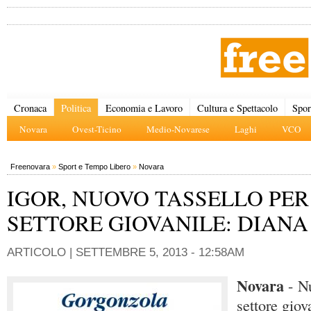
Cronaca
Politica
Economia e Lavoro
Cultura e Spettacolo
Spor
Novara
Ovest-Ticino
Medio-Novarese
Laghi
VCO
Freenovara
»
Sport e Tempo Libero
»
Novara
IGOR, NUOVO TASSELLO PER 
SETTORE GIOVANILE: DIANA
ARTICOLO |
SETTEMBRE 5, 2013 - 12:58AM
Novara
- N
settore giov