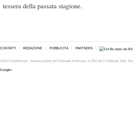
tessera della passata stagione.
CONTATTI
REDAZIONE
PUBBLICITÀ
PARTNERS
©2011 FreeNovara - Autorizzazione del Tribunale di Novara, nr 504 del 17 febbraio 2011. Re
Google+