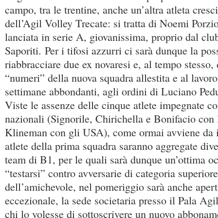
campo, tra le trentine, anche un’altra atleta cresc
dell’Agil Volley Trecate: si tratta di Noemi Porzio
lanciata in serie A, giovanissima, proprio dal cl
Saporiti. Per i tifosi azzurri ci sarà dunque la poss
riabbracciare due ex novaresi e, al tempo stesso, 
“numeri” della nuova squadra allestita e al lavor
settimane abbondanti, agli ordini di Luciano Pedul
Viste le assenze delle cinque atlete impegnate con
nazionali (Signorile, Chirichella e Bonifacio con l
Klineman con gli USA), come ormai avviene da ini
atlete della prima squadra saranno aggregate dive
team di B1, per le quali sarà dunque un’ottima o
“testarsi” contro avversarie di categoria superior
dell’amichevole, nel pomeriggio sarà anche aperta
eccezionale, la sede societaria presso il Pala Agil
chi lo volesse di sottoscrivere un nuovo abbonam