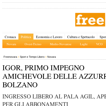
Cronaca
Politica
Economia e Lavoro
Cultura e Spettacolo
Spor
Novara
Ovest-Ticino
Medio-Novarese
Laghi
VCO
Freenovara
»
Sport e Tempo Libero
»
Novara
IGOR, PRIMO IMPEGNO
AMICHEVOLE DELLE AZZUR
BOLZANO
INGRESSO LIBERO AL PALA AGIL, APE
PER GLI ABBONAMENTI