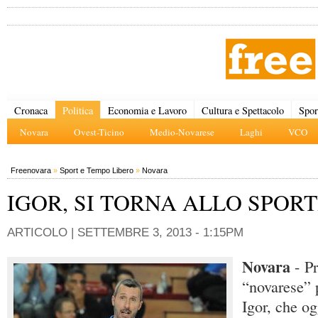
Cronaca
Politica
Economia e Lavoro
Cultura e Spettacolo
Spor
Novara
Ovest-Ticino
Medio-Novarese
Laghi
VCO
Freenovara
»
Sport e Tempo Libero
»
Novara
IGOR, SI TORNA ALLO SPOR
ARTICOLO |
SETTEMBRE 3, 2013 - 1:15PM
Novara
- P
“novarese” p
Igor, che o