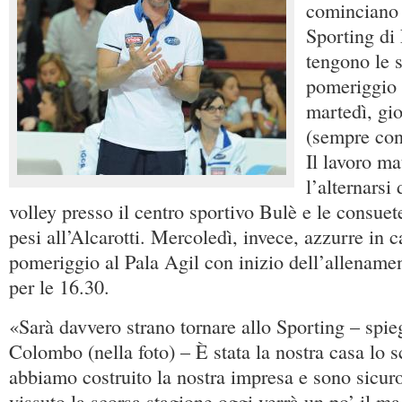
cominciano 
Sporting di
tengono le 
pomeriggio 
martedì, gio
(sempre con 
Il lavoro ma
l’alternarsi
volley presso il centro sportivo Bulè e le consuete
pesi all’Alcarotti. Mercoledì, invece, azzurre in 
pomeriggio al Pala Agil con inizio dell’allename
per le 16.30.
«Sarà davvero strano tornare allo Sporting – spie
Colombo (nella foto) – È stata la nostra casa lo s
abbiamo costruito la nostra impresa e sono sicuro
vissuto la scorsa stagione oggi verrà un po’ il ma