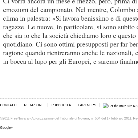
Ci vorrà ancora un mese e mezzo, però, prima di 
emozioni del campionato. Nel mentre, Colombo s
clima in palestra: «Si lavora benissimo e di quest
ragazze. Le nuove, in particolare, si sono subito c
che sia io che la società chiediamo loro e questo f
quotidiano. Ci sono ottimi presupposti per far be
ragione quando rientreranno anche le nazionali,
in bocca al lupo per gli Europei, e saremo final
CONTATTI
REDAZIONE
PUBBLICITÀ
PARTNERS
©2011 FreeNovara - Autorizzazione del Tribunale di Novara, nr 504 del 17 febbraio 2011. Re
Google+