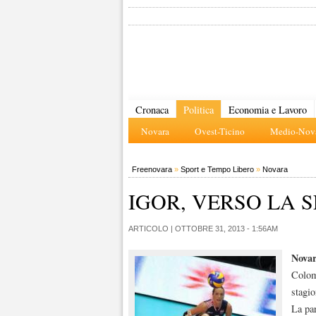
Cronaca
Politica
Economia e Lavoro
Novara
Ovest-Ticino
Medio-Nova
Freenovara
»
Sport e Tempo Libero
»
Novara
IGOR, VERSO LA S
ARTICOLO |
OTTOBRE 31, 2013 - 1:56AM
Nova
Colomb
stagi
La par