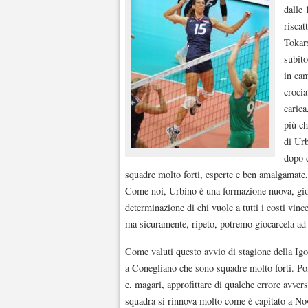
dalle 
riscat
Tokars
subito
in cam
crocia
carica
più ch
di Urb
dopo d
squadre molto forti, esperte e ben amalgamate,
Come noi, Urbino è una formazione nuova, giov
determinazione di chi vuole a tutti i costi vince
ma sicuramente, ripeto, potremo giocarcela ad
Come valuti questo avvio di stagione della Ig
a Conegliano che sono squadre molto forti. Poi
e, magari, approfittare di qualche errore avve
squadra si rinnova molto come è capitato a Nov