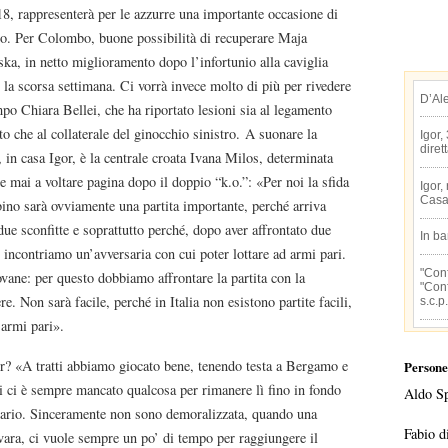
18, rappresenterà per le azzurre una importante occasione di
to. Per Colombo, buone possibilità di recuperare Maja
ka, in netto miglioramento dopo l’infortunio alla caviglia
 la scorsa settimana. Ci vorrà invece molto di più per rivedere
D’Al
po Chiara Bellei, che ha riportato lesioni sia al legamento
to che al collaterale del ginocchio sinistro. A suonare la
Igor,
diret
, in casa Igor, è la centrale croata Ivana Milos, determinata
e mai a voltare pagina dopo il doppio “k.o.”: «Per noi la sfida
Igor,
Casa
ino sarà ovviamente una partita importante, perché arriva
ue sconfitte e soprattutto perché, dopo aver affrontato due
In b
 incontriamo un’avversaria con cui poter lottare ad armi pari.
"Conf
ane: per questo dobbiamo affrontare la partita con la
"Conf
re. Non sarà facile, perché in Italia non esistono partite facili,
s.c.p.
 armi pari».
or? «A tratti abbiamo giocato bene, tenendo testa a Bergamo e
Persone
 ci è sempre mancato qualcosa per rimanere lì fino in fondo
Aldo S
rsario. Sinceramente non sono demoralizzata, quando una
Fabio d
ara, ci vuole sempre un po’ di tempo per raggiungere il