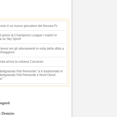
essio è un nuovo giocatore del Novara Fc
 3 giorni di Champions League I match in
ta su Sky Sport!
 ripresi ieri gli allenamenti in vista della sfida a
lmaggiore
anda arriva la cubana Carcaces
artigianato Fidi Piemonte" si è trasformato in
artigianato Fidi Piemonte e Nord Ovest
a."
pagnoli
i Domizio