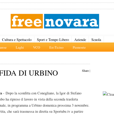
Cultura e Spettacolo
Sport e Tempo Libero
Aziende
Scuola
rese
Laghi
VCO
Est-Ticino
Piemonte
FIDA DI URBINO
Share
|
ra
- Dopo la sconfitta con Conegliano, la Igor di Stefano
o ha ripreso il lavoro in vista della seconda trasferta
onale, in programma a Urbino domenica prossima 3 novembre.
tita, che sarà trasmessa in diretta su Sportube.tv a partire