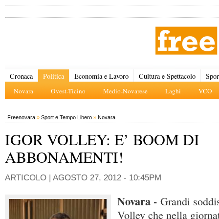
Cronaca
Politica
Economia e Lavoro
Cultura e Spettacolo
Spor
Novara
Ovest-Ticino
Medio-Novarese
Laghi
VCO
Freenovara
»
Sport e Tempo Libero
»
Novara
IGOR VOLLEY: E’ BOOM DI
ABBONAMENTI!
ARTICOLO |
AGOSTO 27, 2012 - 10:45PM
Novara -
Grandi soddis
Volley che nella giornat