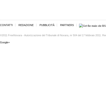
CONTATTI
REDAZIONE
PUBBLICITÀ
PARTNERS
©2011 FreeNovara - Autorizzazione del Tribunale di Novara, nr 504 del 17 febbraio 2011. Re
Google+