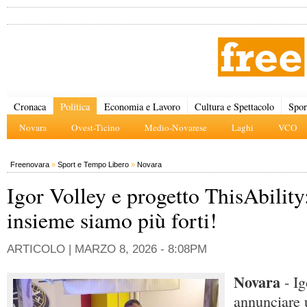
Cronaca
Politica
Economia e Lavoro
Cultura e Spettacolo
Spor
Novara
Ovest-Ticino
Medio-Novarese
Laghi
VCO
Freenovara
»
Sport e Tempo Libero
»
Novara
Igor Volley e progetto ThisAbility
insieme siamo più forti!
ARTICOLO |
MARZO 8, 2026 - 8:08PM
Novara
- Ig
annunciare 