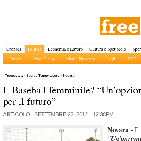
Cronaca
Politica
Economia e Lavoro
Cultura e Spettacolo
Spor
Novara
Ovest-Ticino
Medio-Novarese
Laghi
VCO
Freenovara
»
Sport e Tempo Libero
»
Novara
Il Baseball femminile? “Un’opzio
per il futuro”
ARTICOLO |
SETTEMBRE 22, 2012 - 12:38PM
Novara -
Il
“Un’opzione