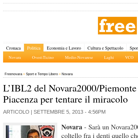
Cronaca
Politica
Economia e Lavoro
Cultura e Spettacolo
Spor
Novara
Ovest-Ticino
Medio-Novarese
Laghi
VCO
Freenovara
»
Sport e Tempo Libero
»
Novara
L’IBL2 del Novara2000/Piemonte
Piacenza per tentare il miracolo
ARTICOLO |
SETTEMBRE 5, 2013 - 4:56PM
Novara
- Sarà un Novara20
coltello fra i denti quello c