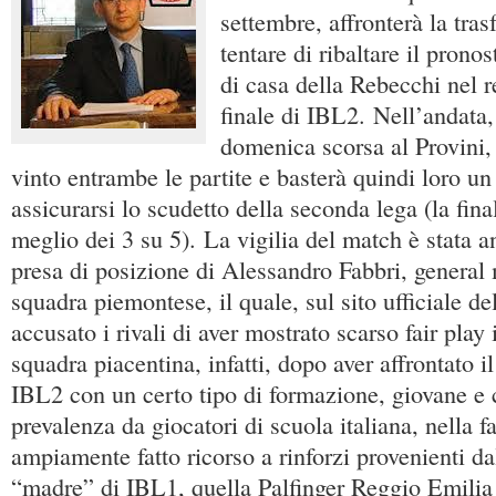
settembre, affronterà la tras
tentare di ribaltare il prono
di casa della Rebecchi nel r
finale di IBL2. Nell’andata,
domenica scorsa al Provini,
vinto entrambe le partite e basterà quindi loro u
assicurarsi lo scudetto della seconda lega (la finale
meglio dei 3 su 5). La vigilia del match è stata a
presa di posizione di Alessandro Fabbri, general
squadra piemontese, il quale, sul sito ufficiale de
accusato i rivali di aver mostrato scarso fair play 
squadra piacentina, infatti, dopo aver affrontato 
IBL2 con un certo tipo di formazione, giovane e c
prevalenza da giocatori di scuola italiana, nella f
ampiamente fatto ricorso a rinforzi provenienti da
“madre” di IBL1, quella Palfinger Reggio Emilia