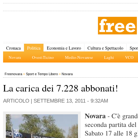
Cronaca
Politica
Economia e Lavoro
Cultura e Spettacolo
Spor
Novara
Ovest-Ticino
Medio-Novarese
Laghi
VCO
Freenovara
»
Sport e Tempo Libero
»
Novara
La carica dei 7.228 abbonati!
ARTICOLO |
SETTEMBRE 13, 2011 - 9:32AM
Novara
- C'è grand
seconda partita del
Sabato 17 alle 18 gl